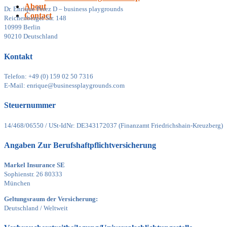
About
Dr. Enrique Perez D – business playgrounds
Contact
Reichenberger Str. 148
10999 Berlin
90210 Deutschland
Kontakt
Telefon: +49 (0) 159 02 50 7316
E-Mail: enrique@businessplaygrounds.com
Steuernummer
14/468/06550 / USt-IdNr: DE343172037 (Finanzamt Friedrichshain-Kreuzberg)
Angaben Zur Berufshaftpflichtversicherung
Markel Insurance SE
Sophienstr. 26 80333
München
Geltungsraum der Versicherung:
Deutschland / Weltweit