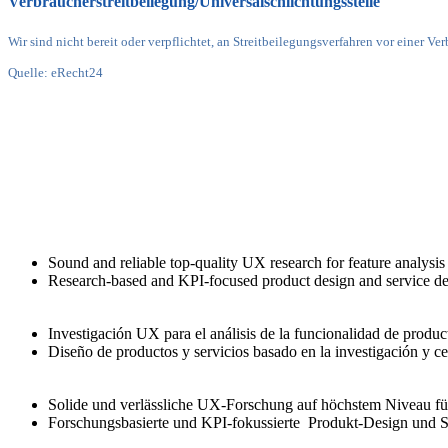
Verbraucher­streit­beilegung/Universal­schlichtungs­stelle
Wir sind nicht bereit oder verpflichtet, an Streitbeilegungsverfahren vor einer V
Quelle: eRecht24
Sound and reliable top-quality UX research for feature analysi
Research-based and KPI-focused product design and service d
Investigación UX para el análisis de la funcionalidad de produc
Diseño de productos y servicios basado en la investigación y c
Solide und verlässliche UX-Forschung auf höchstem Niveau fü
Forschungsbasierte und KPI-fokussierte Produkt-Design und 