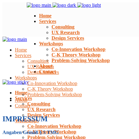
Home
Services
Consulting
UX Research
Design Services
Workshops
Co-Innovation Workshop
Home
C-K Theory Workshop
Services
Problem-Solving Workshop
Consulting
About
UX Research
Contact
Design Services
Workshops
Co-Innovation Workshop
C-K Theory Workshop
Home
Problem-Solving Workshop
Services
About
Consulting
Contact
UX Research
Design Services
IMPRESSUM
Workshops
Co-Innovation Workshop
C-K Theory Workshop
Angaben Gemäß § 5 TMG
Problem-Solving Workshop